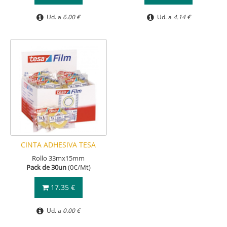
Ud. a
6.00 €
Ud. a
4.14 €
CINTA ADHESIVA TESA
Rollo 33mx15mm
Pack de 30un
(0€/Mt)
17.35 €
Ud. a
0.00 €