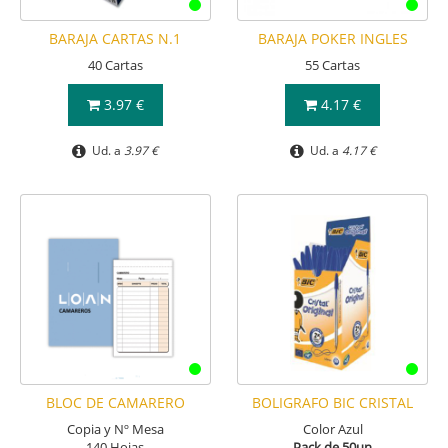
BARAJA CARTAS N.1
BARAJA POKER INGLES
40 Cartas
55 Cartas
3.97 €
4.17 €
Ud. a
3.97 €
Ud. a
4.17 €
BLOC DE CAMARERO
BOLIGRAFO BIC CRISTAL
Copia y Nº Mesa
Color Azul
140 Hojas
Pack de 50un