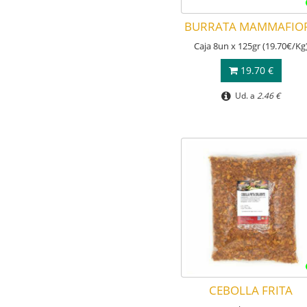
BURRATA MAMMAFIO
Caja 8un x 125gr (19.70€/Kg
19.70 €
Ud. a
2.46 €
CEBOLLA FRITA