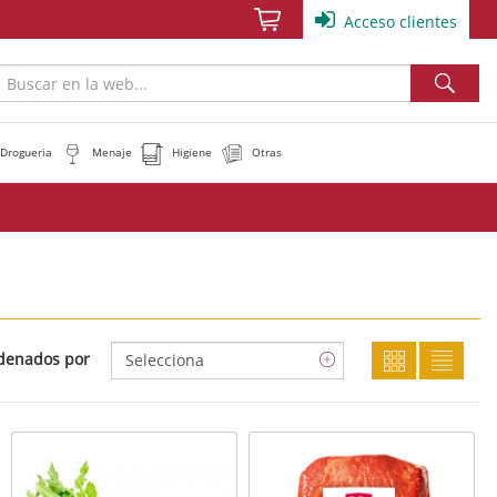
Acceso clientes
Drogueria
Menaje
Higiene
Otras
denados por