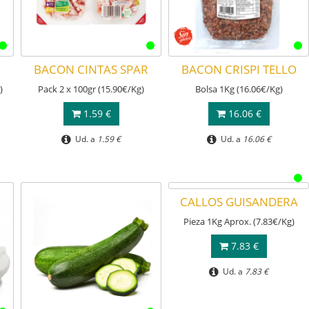
BACON CINTAS SPAR
BACON CRISPI TELLO
)
Pack 2 x 100gr (15.90€/Kg)
Bolsa 1Kg (16.06€/Kg)
1.59 €
16.06 €
Ud. a
1.59 €
Ud. a
16.06 €
CALLOS GUISANDERA
Pieza 1Kg Aprox. (7.83€/Kg)
7.83 €
Ud. a
7.83 €