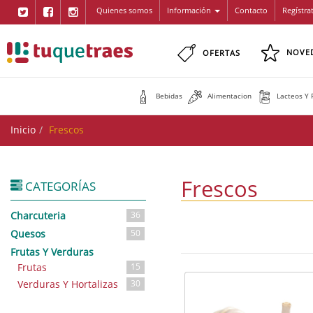
Quienes somos
Información
Contacto
Regístra
NOVE
OFERTAS
Bebidas
Alimentacion
Lacteos Y 
Inicio
Frescos
Frescos
CATEGORÍAS
Charcuteria
36
Quesos
50
Frutas Y Verduras
Frutas
15
Verduras Y Hortalizas
30