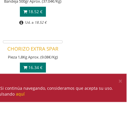
Bandeja 500gr Aprox. (37.04€/Kg)
Pieza 2,5Kg Aprox. (15.93€/Kg)
18.52 €
39.83 €
Ud. a
18.52 €
Ud. a
39.83 €
CHORIZO EXTRA SPAR
Pieza 1,8Kg Aprox. (9.08€/Kg)
16.34 €
Ud. a
16.34 €
×
os. Si continúa navegando, consideramos que acepta su uso.
pulsando
aquí