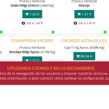
Frutas y Verduras
Frutas y Verduras
Malla 500gr (3/4un)
(2.84€/Kg)
Manojo
1.42 €
1.41 €
Ud. a
1.42 €
Ud. a
1.41 €
UTILIZAMOS COOKIES Y NO LO ESCONDEMOS
álisis de la navegación de los usuarios y mejorar nuestros servici
más información, o bien conocer cómo cambiar la configuración, 
CHAMPIÑON ENTERO
CHORIZO EXTRA DULCE
Frutas y Verduras
Caja 11 Kg Aprox. (8.09€/Kg)
g)
Bandeja 300gr Aprox.
(5.10€/Kg)
88.94 €
1.53 €