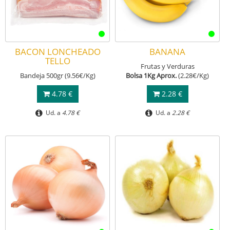
BACON LONCHEADO
BANANA
TELLO
Frutas y Verduras
Bandeja 500gr (9.56€/Kg)
Bolsa 1Kg Aprox.
(2.28€/Kg)
4.78 €
2.28 €
Ud. a
4.78 €
Ud. a
2.28 €