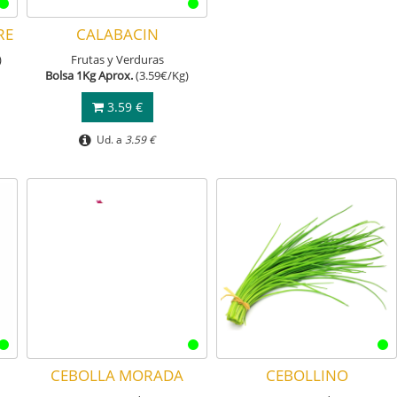
RE
CALABACIN
)
Frutas y Verduras
Bolsa 1Kg Aprox.
(3.59€/Kg)
3.59 €
Ud. a
3.59 €
CEBOLLA MORADA
CEBOLLINO