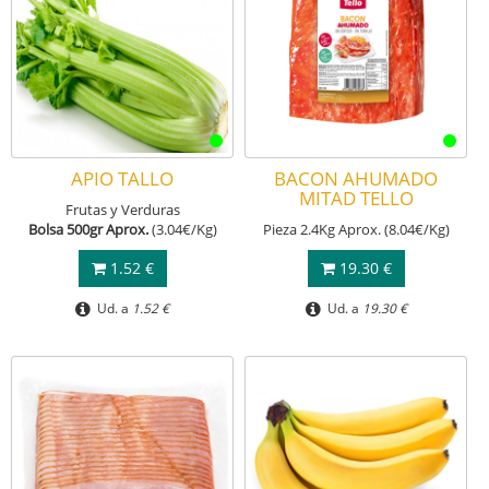
APIO TALLO
BACON AHUMADO
MITAD TELLO
Frutas y Verduras
Bolsa 500gr Aprox.
(3.04€/Kg)
Pieza 2.4Kg Aprox. (8.04€/Kg)
1.52 €
19.30 €
Ud. a
1.52 €
Ud. a
19.30 €