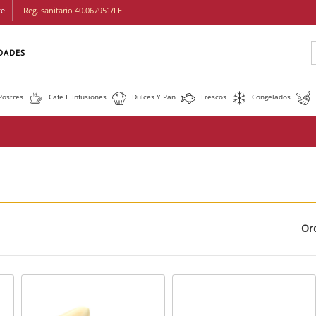
te
Reg. sanitario 40.067951/LE
Buscar
DADES
Postres
Cafe E Infusiones
Dulces Y Pan
Frescos
Congelados
Or
Cuadricula
Lista