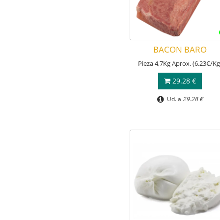
BACON BARO
Pieza 4,7Kg Aprox. (6.23€/Kg
29.28 €
Ud. a
29.28 €