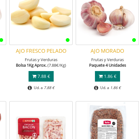
AJO FRESCO PELADO
AJO MORADO
Frutas y Verduras
Frutas y Verduras
Bolsa 1Kg Aprox.
(7.88€/Kg)
Paquete 4 Unidades
7.88 €
1.86 €
Ud. a
7.88 €
Ud. a
1.86 €