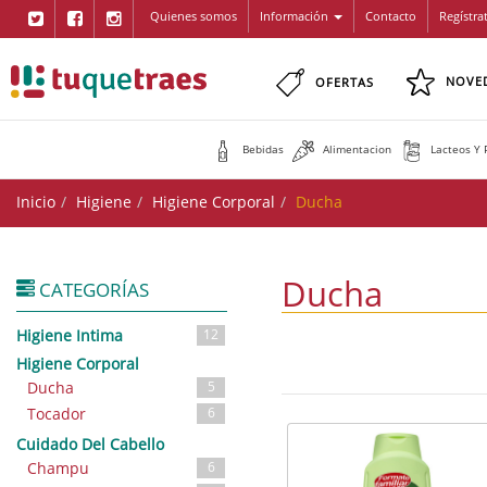
Quienes somos
Información
Contacto
Regístra
NOVE
OFERTAS
Bebidas
Alimentacion
Lacteos Y 
Inicio
Higiene
Higiene Corporal
Ducha
Ducha
CATEGORÍAS
Higiene Intima
12
Higiene Corporal
Ducha
5
Tocador
6
Cuidado Del Cabello
Champu
6