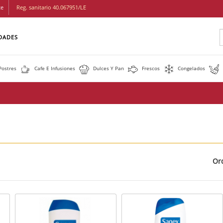
te
Reg. sanitario 40.067951/LE
Buscar
DADES
Postres
Cafe E Infusiones
Dulces Y Pan
Frescos
Congelados
Or
Cuadricula
Lista