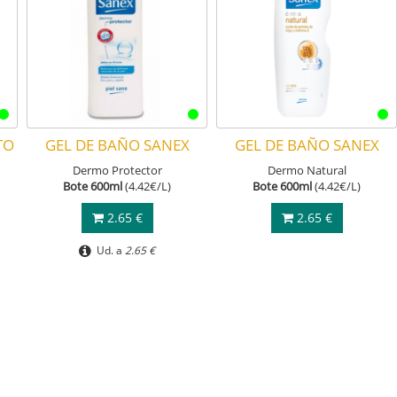
TO
GEL DE BAÑO SANEX
GEL DE BAÑO SANEX
Dermo Protector
Dermo Natural
Bote 600ml
(4.42€/L)
Bote 600ml
(4.42€/L)
2.65 €
2.65 €
Ud. a
2.65 €