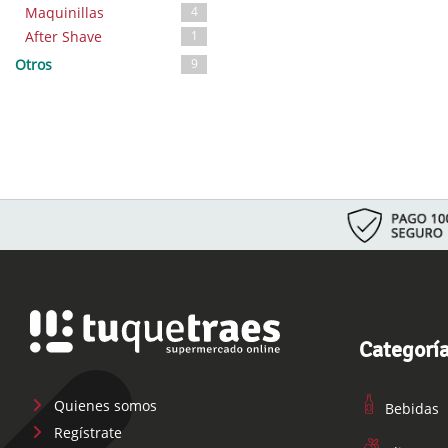
Maquinillas
4
After Shave
1
Otros
9
Categorí
Quienes somos
Bebidas
Regístrate