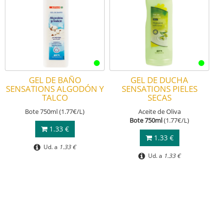
GEL DE BAÑO
GEL DE DUCHA
SENSATIONS ALGODÓN Y
SENSATIONS PIELES
TALCO
SECAS
Bote 750ml (1.77€/L)
Aceite de Oliva
Bote 750ml
(1.77€/L)
1.33 €
1.33 €
Ud. a
1.33 €
Ud. a
1.33 €