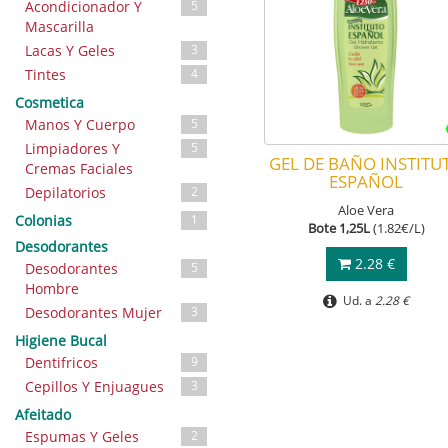
Acondicionador Y
5
Mascarilla
Lacas Y Geles
3
Tintes
4
Cosmetica
Manos Y Cuerpo
5
Limpiadores Y
5
GEL DE BAÑO INSTITU
Cremas Faciales
ESPAÑOL
Depilatorios
2
Aloe Vera
Colonias
1
Bote 1,25L
(1.82€/L)
Desodorantes
2.28 €
Desodorantes
5
Hombre
Ud. a
2.28 €
Desodorantes Mujer
3
Higiene Bucal
Dentifricos
9
Cepillos Y Enjuagues
3
Afeitado
Espumas Y Geles
2