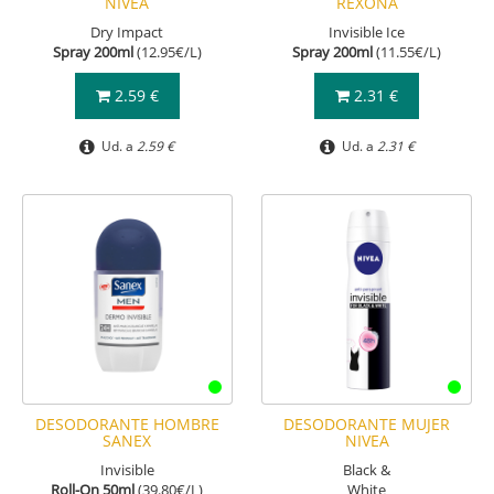
NIVEA
REXONA
Dry Impact
Invisible Ice
Spray 200ml
(12.95€/L)
Spray 200ml
(11.55€/L)
2.59 €
2.31 €
Ud. a
2.59 €
Ud. a
2.31 €
DESODORANTE HOMBRE
DESODORANTE MUJER
SANEX
NIVEA
Invisible
Black &
Roll-On 50ml
(39.80€/L)
White