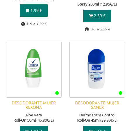
Spray 200ml
(12.95€/L)
1.99 €
2.59 €
Ud. a
1.99 €
Ud. a
2.59 €
DESODORANTE MUJER
DESODORANTE MUJER
REXONA
SANEX
Aloe Vera
Dermo Extra Control
Roll-On 50ml
(45.80€/L)
Roll-On 45ml
(39.80€/L)