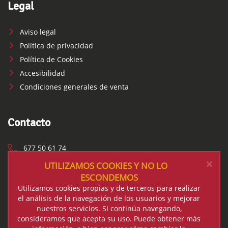
Legal
Aviso legal
Política de privacidad
Política de Cookies
Accesibilidad
Condiciones generales de venta
Contacto
677 50 61 74
×
UTILIZAMOS COOKIES Y NO LO
info@tuquetraes.com
ESCONDEMOS
Utilizamos cookies propias y de terceros para realizar
De lunes a viernes de 9:00 a 14:00
el análisis de la navegación de los usuarios y mejorar
nuestros servicios. Si continúa navegando,
Twitter
Facebook
Instagram
consideramos que acepta su uso. Puede obtener más