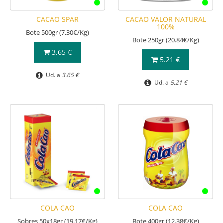
CACAO SPAR
CACAO VALOR NATURAL
100%
Bote 500gr (7.30€/Kg)
Bote 250gr (20.84€/Kg)
3.65 €
5.21 €
Ud. a
3.65 €
Ud. a
5.21 €
COLA CAO
COLA CAO
Sobres 50x18gr (19.17€/Kg)
Bote 400gr (12.38€/Kg)