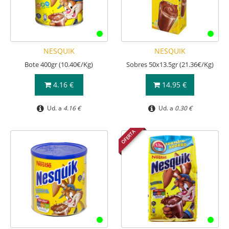
NESQUIK
NESQUIK
Bote 400gr (10.40€/Kg)
Sobres 50x13.5gr (21.36€/Kg)
4.16 €
14.95 €
Ud. a
4.16 €
Ud. a
0.30 €
OFERTA