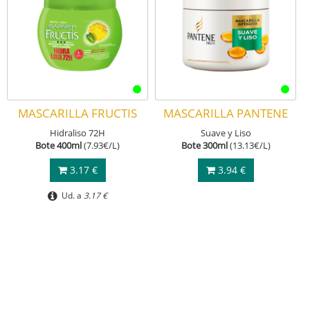
MASCARILLA FRUCTIS
MASCARILLA PANTENE
Hidraliso 72H
Suave y Liso
Bote 400ml
(7.93€/L)
Bote 300ml
(13.13€/L)
3.17 €
3.94 €
Ud. a
3.17 €