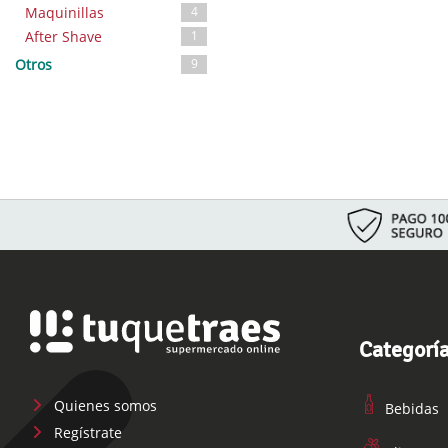
Maquinillas
4
After Shave
1
Otros
9
Categorí
Quienes somos
Bebidas
Regístrate