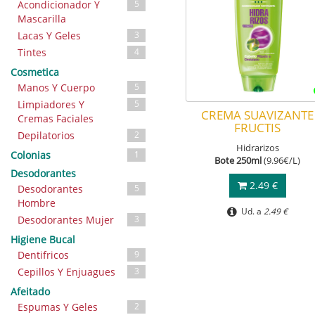
Acondicionador Y
5
Mascarilla
Lacas Y Geles
3
Tintes
4
Cosmetica
Manos Y Cuerpo
5
Limpiadores Y
5
CREMA SUAVIZANTE
Cremas Faciales
FRUCTIS
Depilatorios
2
Hidrarizos
Colonias
1
Bote 250ml
(9.96€/L)
Desodorantes
2.49 €
Desodorantes
5
Hombre
Ud. a
2.49 €
Desodorantes Mujer
3
Higiene Bucal
Dentifricos
9
Cepillos Y Enjuagues
3
Afeitado
Espumas Y Geles
2