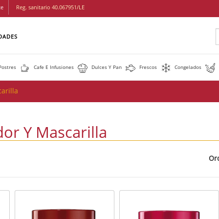
te
Reg. sanitario 40.067951/LE
Buscar
DADES
Postres
Cafe E Infusiones
Dulces Y Pan
Frescos
Congelados
arilla
or Y Mascarilla
Or
Cuadricula
Lista