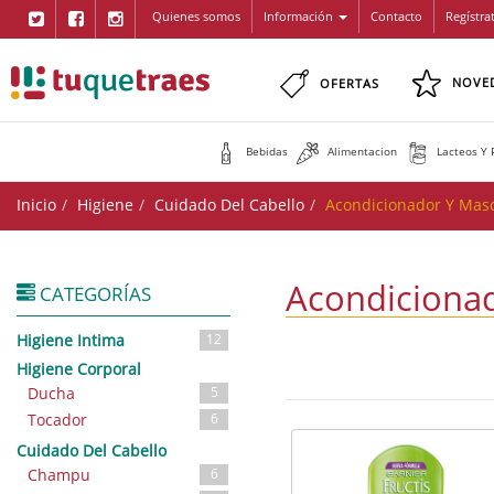
Quienes somos
Información
Contacto
Regístra
NOVE
OFERTAS
Bebidas
Alimentacion
Lacteos Y 
Inicio
Higiene
Cuidado Del Cabello
Acondicionador Y Masc
Acondicionad
CATEGORÍAS
Higiene Intima
12
Higiene Corporal
Ducha
5
Tocador
6
Cuidado Del Cabello
Champu
6